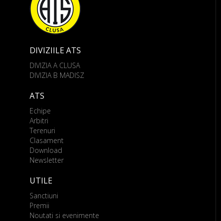
DIVIZIILE ATS
DIVIZIA A CLUSA
DIVIZIA B MADISZ
ATS
Echipe
Arbitri
Terenuri
Clasament
Download
Newsletter
UTILE
Sanctiuni
Premii
Noutati si evenimente