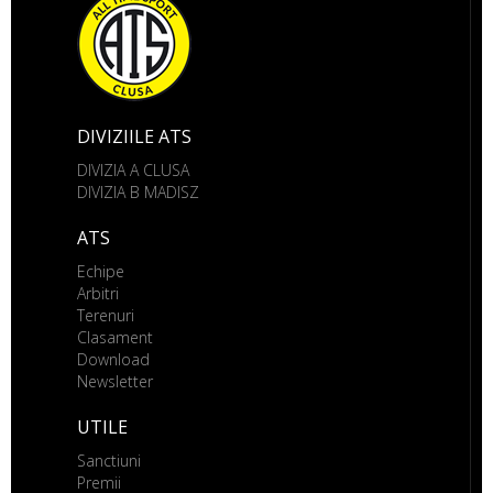
DIVIZIILE ATS
DIVIZIA A CLUSA
DIVIZIA B MADISZ
ATS
Echipe
Arbitri
Terenuri
Clasament
Download
Newsletter
UTILE
Sanctiuni
Premii