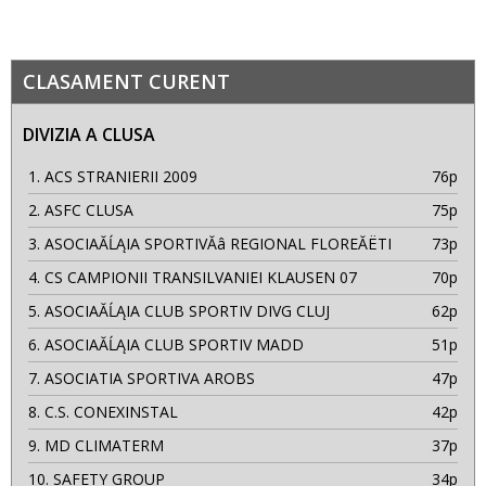
CLASAMENT CURENT
DIVIZIA A CLUSA
1.
ACS STRANIERII 2009
76p
2.
ASFC CLUSA
75p
3.
ASOCIAĂĹĄIA SPORTIVĂâ REGIONAL FLOREĂËTI
73p
4.
CS CAMPIONII TRANSILVANIEI KLAUSEN 07
70p
5.
ASOCIAĂĹĄIA CLUB SPORTIV DIVG CLUJ
62p
6.
ASOCIAĂĹĄIA CLUB SPORTIV MADD
51p
7.
ASOCIATIA SPORTIVA AROBS
47p
8.
C.S. CONEXINSTAL
42p
9.
MD CLIMATERM
37p
10.
SAFETY GROUP
34p