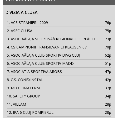
DIVIZIA A CLUSA
1.
ACS STRANIERII 2009
76p
2.
ASFC CLUSA
75p
3.
ASOCIAĂĹĄIA SPORTIVĂâ REGIONAL FLOREĂËTI
73p
4.
CS CAMPIONII TRANSILVANIEI KLAUSEN 07
70p
5.
ASOCIAĂĹĄIA CLUB SPORTIV DIVG CLUJ
62p
6.
ASOCIAĂĹĄIA CLUB SPORTIV MADD
51p
7.
ASOCIATIA SPORTIVA AROBS
47p
8.
C.S. CONEXINSTAL
42p
9.
MD CLIMATERM
37p
10.
SAFETY GROUP
34p
11.
VILLAM
28p
12.
IPA 6 CLUJ POMPIERUL
28p