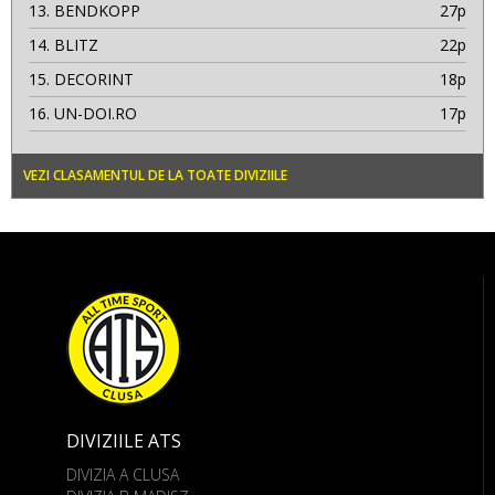
13.
BENDKOPP
27p
14.
BLITZ
22p
15.
DECORINT
18p
16.
UN-DOI.RO
17p
VEZI CLASAMENTUL DE LA TOATE DIVIZIILE
DIVIZIILE ATS
DIVIZIA A CLUSA