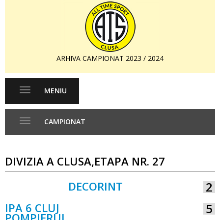
ARHIVA CAMPIONAT 2023 / 2024
MENIU
Toggle
navigation
CAMPIONAT
Toggle
navigation
DIVIZIA A CLUSA,ETAPA NR. 27
DECORINT
2
VS
IPA 6 CLUJ
5
POMPIERUL