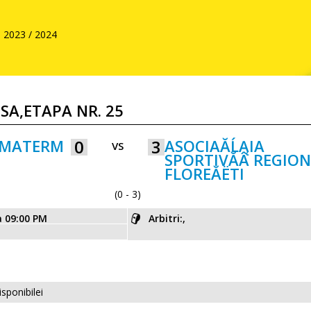
2023 / 2024
USA,ETAPA NR. 25
IMATERM
0
3
ASOCIAĂĹĄIA
VS
SPORTIVĂÂ REGIO
FLOREĂËTI
(0 - 3)
a 09:00 PM
Arbitri:,
isponibilei