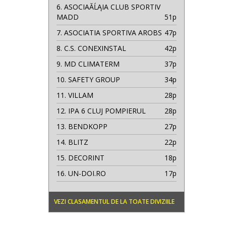
6.
ASOCIAĂĹĄIA CLUB SPORTIV
MADD
51p
7.
ASOCIATIA SPORTIVA AROBS
47p
8.
C.S. CONEXINSTAL
42p
9.
MD CLIMATERM
37p
10.
SAFETY GROUP
34p
11.
VILLAM
28p
12.
IPA 6 CLUJ POMPIERUL
28p
13.
BENDKOPP
27p
14.
BLITZ
22p
15.
DECORINT
18p
16.
UN-DOI.RO
17p
VEZI CLASAMENTUL DE LA TOATE DIVIZIILE