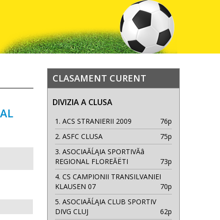
CLASAMENT CURENT
DIVIZIA A CLUSA
NAL
1.
ACS STRANIERII 2009
76p
2.
ASFC CLUSA
75p
3.
ASOCIAĂĹĄIA SPORTIVĂâ
REGIONAL FLOREĂËTI
73p
4.
CS CAMPIONII TRANSILVANIEI
KLAUSEN 07
70p
5.
ASOCIAĂĹĄIA CLUB SPORTIV
DIVG CLUJ
62p