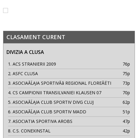
CLASAMENT CURENT
DIVIZIA A CLUSA
1.
ACS STRANIERII 2009
76p
2.
ASFC CLUSA
75p
3.
ASOCIAĂĹĄIA SPORTIVĂâ REGIONAL FLOREĂËTI
73p
4.
CS CAMPIONII TRANSILVANIEI KLAUSEN 07
70p
5.
ASOCIAĂĹĄIA CLUB SPORTIV DIVG CLUJ
62p
6.
ASOCIAĂĹĄIA CLUB SPORTIV MADD
51p
7.
ASOCIATIA SPORTIVA AROBS
47p
8.
C.S. CONEXINSTAL
42p