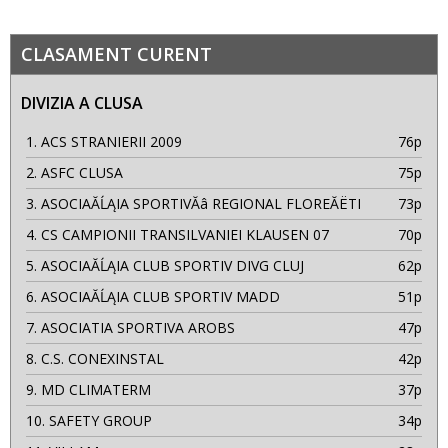
CLASAMENT CURENT
DIVIZIA A CLUSA
1.
ACS STRANIERII 2009
76p
2.
ASFC CLUSA
75p
3.
ASOCIAĂĹĄIA SPORTIVĂâ REGIONAL FLOREĂËTI
73p
4.
CS CAMPIONII TRANSILVANIEI KLAUSEN 07
70p
5.
ASOCIAĂĹĄIA CLUB SPORTIV DIVG CLUJ
62p
6.
ASOCIAĂĹĄIA CLUB SPORTIV MADD
51p
7.
ASOCIATIA SPORTIVA AROBS
47p
8.
C.S. CONEXINSTAL
42p
9.
MD CLIMATERM
37p
10.
SAFETY GROUP
34p