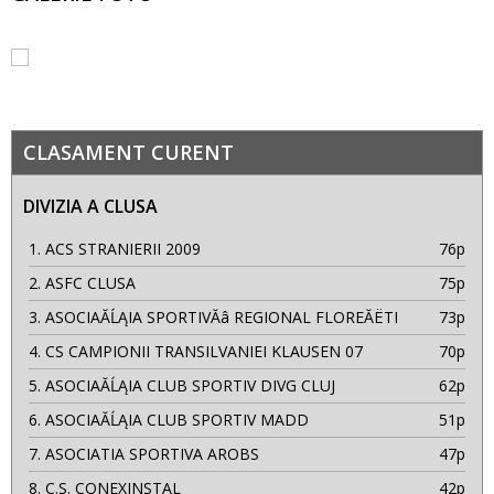
CLASAMENT CURENT
DIVIZIA A CLUSA
1.
ACS STRANIERII 2009
76p
2.
ASFC CLUSA
75p
3.
ASOCIAĂĹĄIA SPORTIVĂâ REGIONAL FLOREĂËTI
73p
4.
CS CAMPIONII TRANSILVANIEI KLAUSEN 07
70p
5.
ASOCIAĂĹĄIA CLUB SPORTIV DIVG CLUJ
62p
6.
ASOCIAĂĹĄIA CLUB SPORTIV MADD
51p
7.
ASOCIATIA SPORTIVA AROBS
47p
8.
C.S. CONEXINSTAL
42p