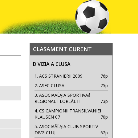
CLASAMENT CURENT
DIVIZIA A CLUSA
1.
ACS STRANIERII 2009
76p
2.
ASFC CLUSA
75p
3.
ASOCIAĂĹĄIA SPORTIVĂâ
REGIONAL FLOREĂËTI
73p
4.
CS CAMPIONII TRANSILVANIEI
KLAUSEN 07
70p
5.
ASOCIAĂĹĄIA CLUB SPORTIV
DIVG CLUJ
62p