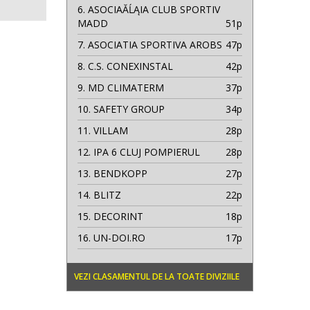
6.
ASOCIAĂĹĄIA CLUB SPORTIV
MADD
51p
7.
ASOCIATIA SPORTIVA AROBS
47p
8.
C.S. CONEXINSTAL
42p
9.
MD CLIMATERM
37p
10.
SAFETY GROUP
34p
11.
VILLAM
28p
12.
IPA 6 CLUJ POMPIERUL
28p
13.
BENDKOPP
27p
14.
BLITZ
22p
15.
DECORINT
18p
16.
UN-DOI.RO
17p
VEZI CLASAMENTUL DE LA TOATE DIVIZIILE