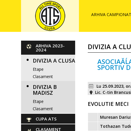
ARHIVA CAMPIONAT 
DIVIZIA A CL
ARHIVA 2023-
2024
DIVIZIA A CLUSA
ASOCIAĂĹ
SPORTIV D
Etape
Clasament
DIVIZIA B
Lu 25.09.2023, o
MADISZ
Lic. C-tin Brancus
Etape
EVOLUTIE MECI
Clasament
Muresan Dariu
CUPA ATS
Tothazan Tudo
CLASAMENT