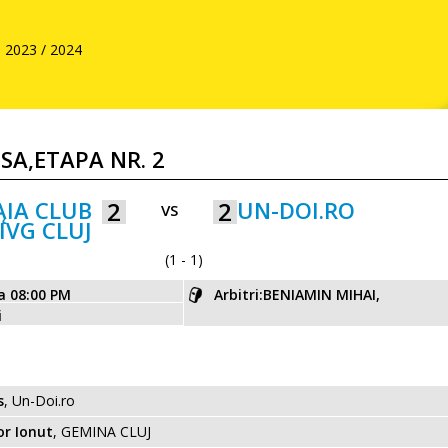
2023 / 2024
USA,ETAPA NR. 2
ĄIA CLUB
2
2
UN-DOI.RO
VS
IVG CLUJ
(1 - 1)
ra 08:00 PM
Arbitri:BENIAMIN MIHAI,
i
s
, Un-Doi.ro
r Ionut
, GEMINA CLUJ